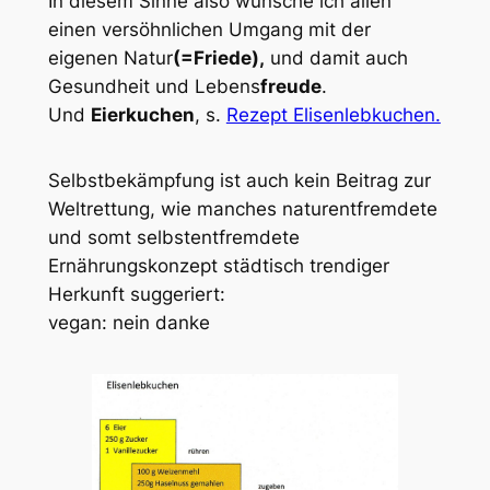
In diesem Sinne also wünsche ich allen
einen versöhnlichen Umgang mit der
eigenen Natur
(=Friede),
und damit auch
Gesundheit und Lebens
freude
.
Und
Eierkuchen
, s.
Rezept Elisenlebkuchen.
Selbstbekämpfung ist auch kein Beitrag zur
Weltrettung, wie manches naturentfremdete
und somt selbstentfremdete
Ernährungskonzept städtisch trendiger
Herkunft suggeriert:
vegan: nein danke