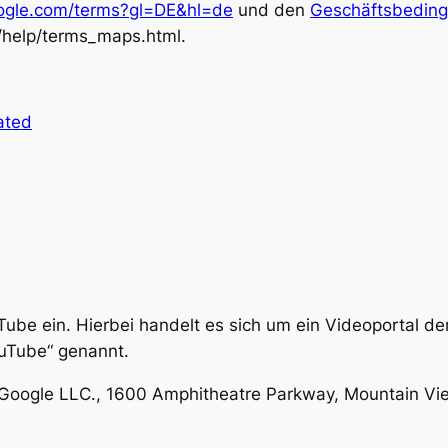
google.com/terms?gl=DE&hl=de
und den
Geschäftsbeding
/help/terms_maps.html.
ated
ouTube ein. Hierbei handelt es sich um ein Videoportal 
uTube“ genannt.
 Google LLC., 1600 Amphitheatre Parkway, Mountain V